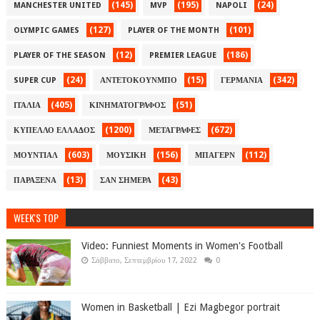
(145)
(195)
(24)
MANCHESTER UNITED
MVP
NAPOLI
(127)
(101)
OLYMPIC GAMES
PLAYER OF THE MONTH
(12)
(186)
PLAYER OF THE SEASON
PREMIER LEAGUE
(24)
(15)
(342)
SUPER CUP
ΑΝΤΕΤΟΚΟΥΝΜΠΟ
ΓΕΡΜΑΝΙΑ
(405)
(51)
ΙΤΑΛΙΑ
ΚΙΝΗΜΑΤΟΓΡΑΦΟΣ
(1200)
(672)
ΚΥΠΕΛΛΟ ΕΛΛΑΔΟΣ
ΜΕΤΑΓΡΑΦΕΣ
(603)
(156)
(112)
ΜΟΥΝΤΙΑΛ
ΜΟΥΣΙΚΗ
ΜΠΑΓΕΡΝ
(13)
(43)
ΠΑΡΑΞΕΝΑ
ΣΑΝ ΣΗΜΕΡΑ
WEEK'S TOP
Video: Funniest Moments in Women's Football
Σάββατο, Σεπτεμβρίου 17, 2022
0
Women in Basketball | Ezi Magbegor portrait