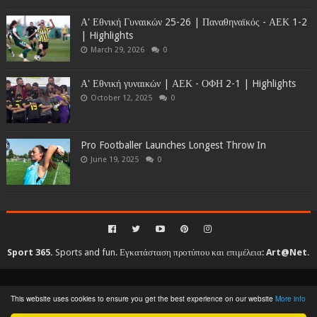
Α' Εθνική Γυναικών 25-26 | Παναθηναϊκός - ΑΕΚ 1-2
| Highlights
March 29, 2026
0
Α' Εθνική γυναικών | ΑΕΚ - ΟΦΗ 2-1 | Highlights
October 12, 2025
0
Pro Footballer Launches Longest Throw In
June 19, 2025
0
Sport 365.
Sports and fun. Εγκατάσταση προτύπου και επιμέλεια:
Art@Net
.
Copyright © 2010-2026. All rights reserved...
This website uses cookies to ensure you get the best experience on our website
More info
Created By
SoraTemplates
| Distributed By
Gooyaabi Templates