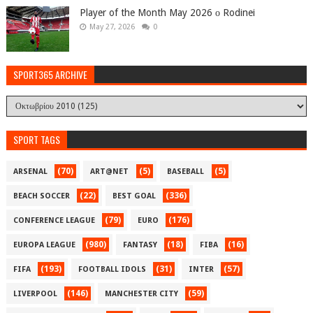
Player of the Month May 2026 ο Rodinei
May 27, 2026
0
SPORT365 ARCHIVE
SPORT TAGS
(70)
(5)
(5)
ARSENAL
ART@NET
BASEBALL
(22)
(336)
BEACH SOCCER
BEST GOAL
(79)
(176)
CONFERENCE LEAGUE
EURO
(980)
(18)
(16)
EUROPA LEAGUE
FANTASY
FIBA
(193)
(31)
(57)
FIFA
FOOTBALL IDOLS
INTER
(146)
(59)
LIVERPOOL
MANCHESTER CITY