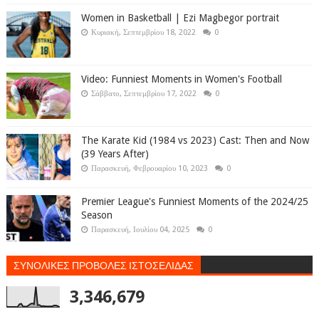
Women in Basketball | Ezi Magbegor portrait
Κυριακή, Σεπτεμβρίου 18, 2022
0
Video: Funniest Moments in Women's Football
Σάββατο, Σεπτεμβρίου 17, 2022
0
The Karate Kid (1984 vs 2023) Cast: Then and Now
(39 Years After)
Παρασκευή, Φεβρουαρίου 10, 2023
0
Premier League's Funniest Moments of the 2024/25
Season
Παρασκευή, Ιουλίου 04, 2025
0
ΣΥΝΟΛΙΚΕΣ ΠΡΟΒΟΛΕΣ ΙΣΤΟΣΕΛΙΔΑΣ
3,346,679