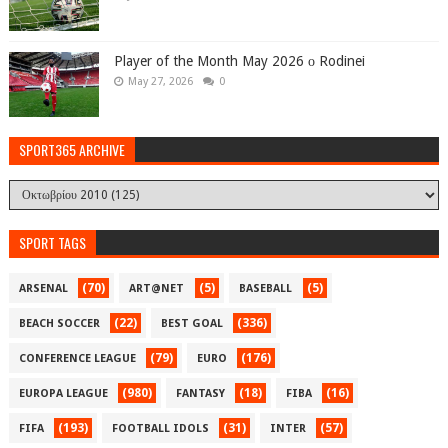
Player of the Month May 2026 ο Rodinei
May 27, 2026
0
SPORT365 ARCHIVE
SPORT TAGS
(70)
(5)
(5)
ARSENAL
ART@NET
BASEBALL
(22)
(336)
BEACH SOCCER
BEST GOAL
(79)
(176)
CONFERENCE LEAGUE
EURO
(980)
(18)
(16)
EUROPA LEAGUE
FANTASY
FIBA
(193)
(31)
(57)
FIFA
FOOTBALL IDOLS
INTER