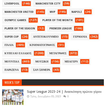
(146)
(59)
LIVERPOOL
MANCHESTER CITY
(145)
(195)
(24)
MANCHESTER UNITED
MVP
NAPOLI
(127)
(101)
OLYMPIC GAMES
PLAYER OF THE MONTH
(12)
(186)
PLAYER OF THE SEASON
PREMIER LEAGUE
(24)
(15)
(342)
SUPER CUP
ΑΝΤΕΤΟΚΟΥΝΜΠΟ
ΓΕΡΜΑΝΙΑ
(405)
(51)
ΙΤΑΛΙΑ
ΚΙΝΗΜΑΤΟΓΡΑΦΟΣ
(1200)
(672)
ΚΥΠΕΛΛΟ ΕΛΛΑΔΟΣ
ΜΕΤΑΓΡΑΦΕΣ
(603)
(156)
(112)
ΜΟΥΝΤΙΑΛ
ΜΟΥΣΙΚΗ
ΜΠΑΓΕΡΝ
(13)
(43)
ΠΑΡΑΞΕΝΑ
ΣΑΝ ΣΗΜΕΡΑ
WEEK'S TOP
Super League 2023-24 | Ανασκόπηση πρώτου γύρου
Τρίτη, Δεκεμβρίου 05, 2023
0