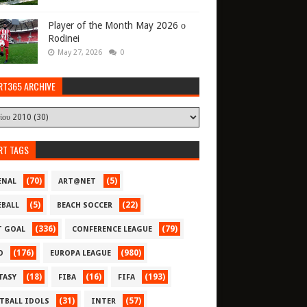
Player of the Month May 2026 ο
Rodinei
May 27, 2026
0
RT365 ARCHIVE
RT TAGS
(70)
(5)
ENAL
ART@NET
(5)
(22)
EBALL
BEACH SOCCER
(336)
(79)
T GOAL
CONFERENCE LEAGUE
(176)
(980)
O
EUROPA LEAGUE
(18)
(16)
(193)
TASY
FIBA
FIFA
(31)
(57)
TBALL IDOLS
INTER