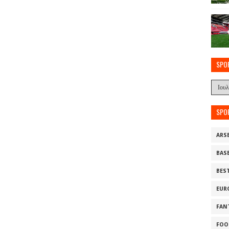
SPO
SPO
ARS
BAS
BES
EUR
FAN
FOO