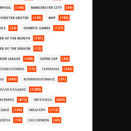
(146)
(59)
ERPOOL
MANCHESTER CITY
(145)
(195)
CHESTER UNITED
MVP
(24)
(127)
OLI
OLYMPIC GAMES
(101)
YER OF THE MONTH
(12)
YER OF THE SEASON
(186)
(24)
MIER LEAGUE
SUPER CUP
(15)
(342)
ΕΤΟΚΟΥΝΜΠΟ
ΓΕΡΜΑΝΙΑ
(405)
(51)
ΛΙΑ
ΚΙΝΗΜΑΤΟΓΡΑΦΟΣ
(1200)
ΕΛΛΟ ΕΛΛΑΔΟΣ
(672)
(603)
ΑΓΡΑΦΕΣ
ΜΟΥΝΤΙΑΛ
(156)
(112)
ΣΙΚΗ
ΜΠΑΓΕΡΝ
(13)
(43)
ΑΞΕΝΑ
ΣΑΝ ΣΗΜΕΡΑ