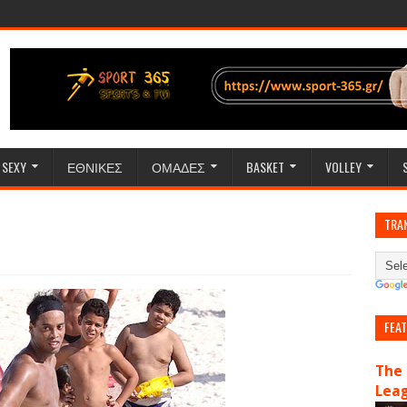
SEXY
ΕΘΝΙΚΕΣ
ΟΜΑΔΕΣ
BASKET
VOLLEY
TRA
FEA
The 
Lea