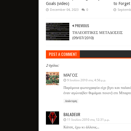
Goals (video)
to Forget
December 04, 2023
0
Septembe
PREVIOUS
ΤΗΛΕΟΠΤΙΚΕΣ ΜΕΤΑΔΟΣΕΙΣ
(09/07/2010)
POST A COMMENT
2 σχόλια:
ΜΆΓΟΣ
9 Ιουλίου 2010 στις 4:56 μ.μ.
Παρόμοια φωτογραφία είχε βγει και παλαιό
έναν αγώνα(δεν θυμάμαι ποιον) επι Μπαρτσ
Απάντηση
BALADEUR
11 Ιουλίου 2010 στις 12:31 μ.μ.
Κάτσε, έχω κι άλλους...