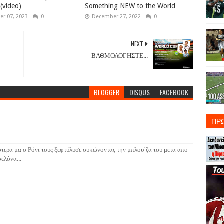
 (video)
Something NEW to the World
r 07, 2023
0
December 27, 2022
0
NEXT
ΒΑΘΜΟΛΟΓΗΣΤΕ...
BLOGGER
DISQUS
FACEBOOK
ΠΡ
τερα μα ο Ρόνι τους ξεφτύλυσε συκώνοντας την μπλου΄ζα του μετα απο
ελόνα...