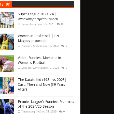
K'S TOP
Super League 2023-24 |
Ανασκόπηση πρώτου γύρου
Τρίτη, Δεκεμβρίου 05, 2023
0
Women in Basketball | Ezi
Magbegor portrait
Κυριακή, Σεπτεμβρίου 18, 2022
0
Video: Funniest Moments in
Women's Football
Σάββατο, Σεπτεμβρίου 17, 2022
0
The Karate Kid (1984 vs 2023)
Cast: Then and Now (39 Years
After)
Premier League's Funniest Moments
of the 2024/25 Season
Παρασκευή, Ιουλίου 04, 2025
0