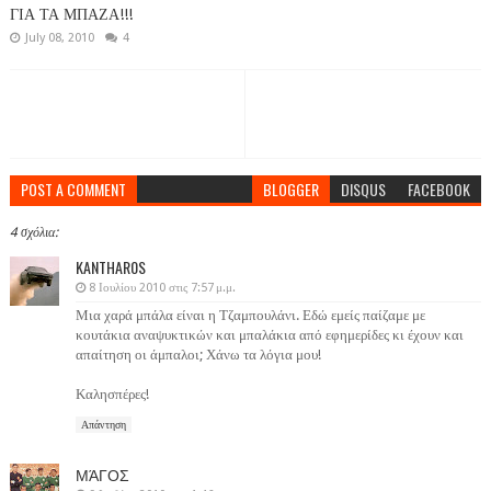
ΓΙΑ ΤΑ ΜΠΑΖΑ!!!
July 08, 2010
4
POST A COMMENT
BLOGGER
DISQUS
FACEBOOK
4 σχόλια:
KANTHAR0S
8 Ιουλίου 2010 στις 7:57 μ.μ.
Μια χαρά μπάλα είναι η Τζαμπουλάνι. Εδώ εμείς παίζαμε με
κουτάκια αναψυκτικών και μπαλάκια από εφημερίδες κι έχουν και
απαίτηση οι άμπαλοι; Χάνω τα λόγια μου!
Καλησπέρες!
Απάντηση
ΜΆΓΟΣ