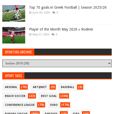
Top 70 goals in Greek Football | Season 2025/26
June 05, 2026
0
Player of the Month May 2026 ο Rodinei
May 27, 2026
0
SPORT365 ARCHIVE
SPORT TAGS
(70)
(5)
(5)
ARSENAL
ART@NET
BASEBALL
(22)
(336)
BEACH SOCCER
BEST GOAL
(79)
(176)
CONFERENCE LEAGUE
EURO
(980)
(18)
(16)
EUROPA LEAGUE
FANTASY
FIBA