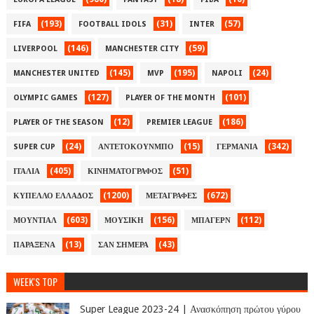
(193)
(31)
(57)
FIFA
FOOTBALL IDOLS
INTER
(146)
(59)
LIVERPOOL
MANCHESTER CITY
(145)
(195)
(24)
MANCHESTER UNITED
MVP
NAPOLI
(127)
(101)
OLYMPIC GAMES
PLAYER OF THE MONTH
(12)
(186)
PLAYER OF THE SEASON
PREMIER LEAGUE
(24)
(15)
(342)
SUPER CUP
ΑΝΤΕΤΟΚΟΥΝΜΠΟ
ΓΕΡΜΑΝΙΑ
(405)
(51)
ΙΤΑΛΙΑ
ΚΙΝΗΜΑΤΟΓΡΑΦΟΣ
(1200)
(672)
ΚΥΠΕΛΛΟ ΕΛΛΑΔΟΣ
ΜΕΤΑΓΡΑΦΕΣ
(603)
(156)
(112)
ΜΟΥΝΤΙΑΛ
ΜΟΥΣΙΚΗ
ΜΠΑΓΕΡΝ
(13)
(43)
ΠΑΡΑΞΕΝΑ
ΣΑΝ ΣΗΜΕΡΑ
WEEK'S TOP
Super League 2023-24 | Ανασκόπηση πρώτου γύρου