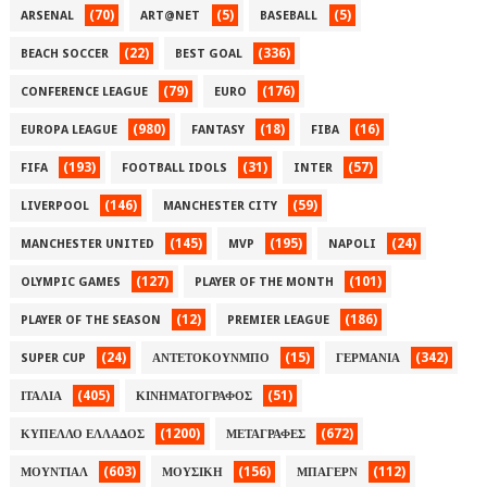
(70)
(5)
(5)
ARSENAL
ART@NET
BASEBALL
(22)
(336)
BEACH SOCCER
BEST GOAL
(79)
(176)
CONFERENCE LEAGUE
EURO
(980)
(18)
(16)
EUROPA LEAGUE
FANTASY
FIBA
(193)
(31)
(57)
FIFA
FOOTBALL IDOLS
INTER
(146)
(59)
LIVERPOOL
MANCHESTER CITY
(145)
(195)
(24)
MANCHESTER UNITED
MVP
NAPOLI
(127)
(101)
OLYMPIC GAMES
PLAYER OF THE MONTH
(12)
(186)
PLAYER OF THE SEASON
PREMIER LEAGUE
(24)
(15)
(342)
SUPER CUP
ΑΝΤΕΤΟΚΟΥΝΜΠΟ
ΓΕΡΜΑΝΙΑ
(405)
(51)
ΙΤΑΛΙΑ
ΚΙΝΗΜΑΤΟΓΡΑΦΟΣ
(1200)
(672)
ΚΥΠΕΛΛΟ ΕΛΛΑΔΟΣ
ΜΕΤΑΓΡΑΦΕΣ
(603)
(156)
(112)
ΜΟΥΝΤΙΑΛ
ΜΟΥΣΙΚΗ
ΜΠΑΓΕΡΝ