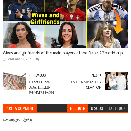
Wives and girlfriends of the main players of the Qatar 22 world cup
February 20, 2023
0
PREVIOUS
NEXT
ΠΤΩΣΗ ΤΩΝ
ΤΑ ΕΓΚΑΙΝΙΑ ΤΟΥ
ΑΘΛΗΤΙΚΩΝ
CLAYTON
ΕΦΗΜΕΡΙΔΩΝ
POST A COMMENT
BLOGGER
DISQUS
FACEBOOK
Δεν υπάρχουν σχόλια