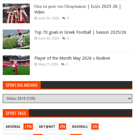
Όλα τα γκολ του Ολυμπιακού | Σεζόν 2025-26 |
Video
June 05, 2026
0
Top 70 goals in Greek Football | Season 2025/26
June 05, 2026
0
Player of the Month May 2026 ο Rodinei
May 27, 2026
0
SPORT365 ARCHIVE
SPORT TAGS
(70)
(5)
(5)
ARSENAL
ART@NET
BASEBALL