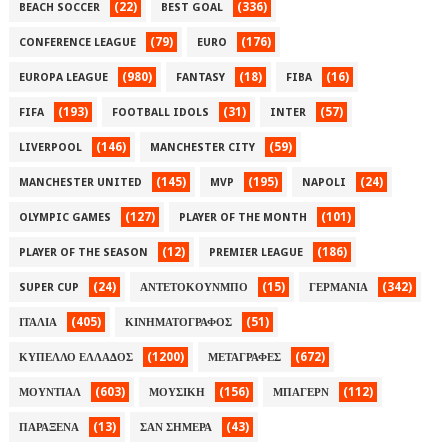
(22)
(336)
BEACH SOCCER
BEST GOAL
(79)
(176)
CONFERENCE LEAGUE
EURO
(980)
(18)
(16)
EUROPA LEAGUE
FANTASY
FIBA
(193)
(31)
(57)
FIFA
FOOTBALL IDOLS
INTER
(146)
(59)
LIVERPOOL
MANCHESTER CITY
(145)
(195)
(24)
MANCHESTER UNITED
MVP
NAPOLI
(127)
(101)
OLYMPIC GAMES
PLAYER OF THE MONTH
(12)
(186)
PLAYER OF THE SEASON
PREMIER LEAGUE
(24)
(15)
(342)
SUPER CUP
ΑΝΤΕΤΟΚΟΥΝΜΠΟ
ΓΕΡΜΑΝΙΑ
(405)
(51)
ΙΤΑΛΙΑ
ΚΙΝΗΜΑΤΟΓΡΑΦΟΣ
(1200)
(672)
ΚΥΠΕΛΛΟ ΕΛΛΑΔΟΣ
ΜΕΤΑΓΡΑΦΕΣ
(603)
(156)
(112)
ΜΟΥΝΤΙΑΛ
ΜΟΥΣΙΚΗ
ΜΠΑΓΕΡΝ
(13)
(43)
ΠΑΡΑΞΕΝΑ
ΣΑΝ ΣΗΜΕΡΑ