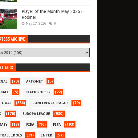
Player of the Month May 2026 ο
Rodinei
May 27, 2026
0
RT365 ARCHIVE
RT TAGS
(70)
(5)
ENAL
ART@NET
(5)
(22)
EBALL
BEACH SOCCER
(336)
(79)
T GOAL
CONFERENCE LEAGUE
(176)
(980)
O
EUROPA LEAGUE
(18)
(16)
(193)
TASY
FIBA
FIFA
(31)
(57)
TBALL IDOLS
INTER