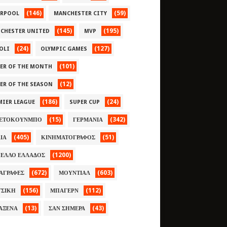
(146)
(59)
ERPOOL
MANCHESTER CITY
(145)
(195)
CHESTER UNITED
MVP
(24)
(127)
OLI
OLYMPIC GAMES
(101)
YER OF THE MONTH
(12)
YER OF THE SEASON
(186)
(24)
MIER LEAGUE
SUPER CUP
(15)
(342)
ΕΤΟΚΟΥΝΜΠΟ
ΓΕΡΜΑΝΙΑ
(405)
(51)
ΛΙΑ
ΚΙΝΗΜΑΤΟΓΡΑΦΟΣ
(1200)
ΕΛΛΟ ΕΛΛΑΔΟΣ
(672)
(603)
ΑΓΡΑΦΕΣ
ΜΟΥΝΤΙΑΛ
(156)
(112)
ΣΙΚΗ
ΜΠΑΓΕΡΝ
(13)
(43)
ΑΞΕΝΑ
ΣΑΝ ΣΗΜΕΡΑ