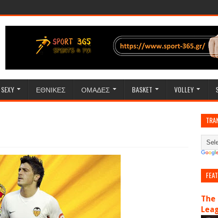
SEXY
ΕΘΝΙΚΕΣ
ΟΜΑΔΕΣ
BASKET
VOLLEY
TRA
FEA
The 
Lea