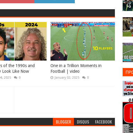
rs of the 1990s and
One in a Trillion Moments in
ΠΡ
 Look Like Now
Football | video
04, 2025
0
January 02, 2025
0
BLOGGER
DISQUS
FACEBOOK